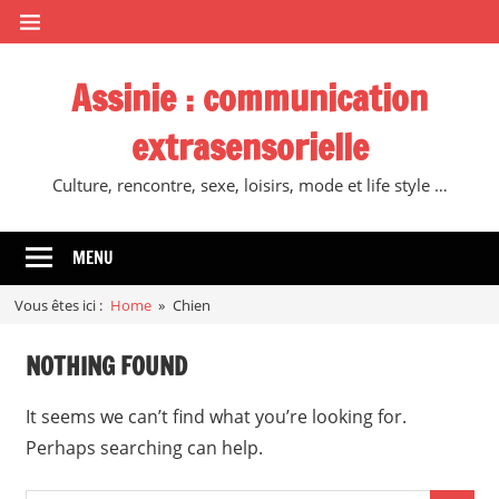
Skip
to
content
Assinie : communication
extrasensorielle
Culture, rencontre, sexe, loisirs, mode et life style …
MENU
Vous êtes ici :
Home
Chien
NOTHING FOUND
It seems we can’t find what you’re looking for.
Perhaps searching can help.