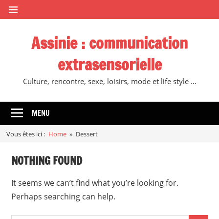
Skip
to
content
Assinie : communication
extrasensorielle
Culture, rencontre, sexe, loisirs, mode et life style …
MENU
Vous êtes ici :
Home
Dessert
NOTHING FOUND
It seems we can’t find what you’re looking for.
Perhaps searching can help.